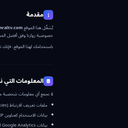
مقدمة
يُشغَّل هذا الموقع
nraltv.com
خصوصية زوارنا وفق أفضل المما
باستخدامك لهذا الموقع، فإنك ت
المعلومات التي ن
لا نجمع أي معلومات شخصية مباش
ملفات تعريف الارتباط (Cookies) لتحسين تجربة التصفح.
بيانات الاستخدام كعناوين IP، ونوع المتصفح، والصفحات المزارة، لأغراض تحليلية فقط.
بيانات Google Analytics لفهم سلوك الزوار وتحسين المحتوى.