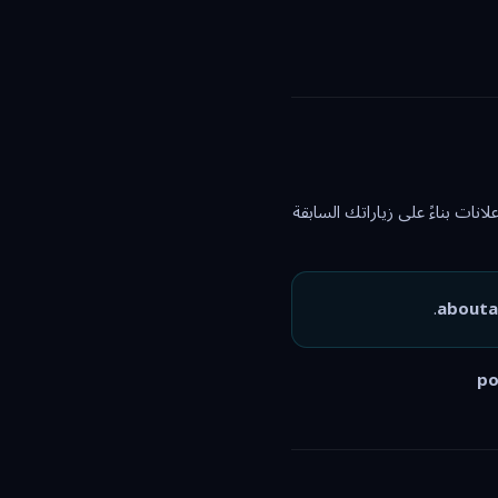
 ملفات تعريف الارتباط لعرض إعلانات بناءً على زياراتك السابقة
.
abouta
po