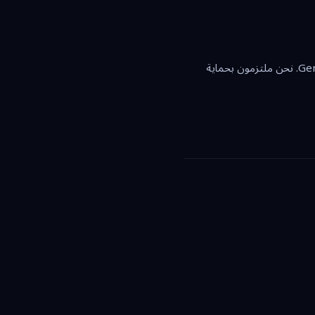
كموقع إعلامي يوفر معلومات حول تطبيق General TV Pro (Genral Pro). نحن ملتزمون بحماية